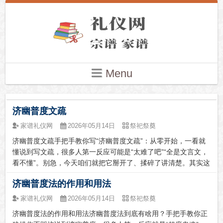
Menu
济幽普度文疏
家谱礼仪网
2026年05月14日
祭祀祭奠
济幽普度文疏手把手教你写“济幽普度文疏”：从零开始，一看就
懂说到写文疏，很多人第一反应可能是“太难了吧”“全是文言文，
看不懂”。别急，今天咱们就把它掰开了、揉碎了讲清楚。其实这
事儿没你想的那么玄乎，就跟咱们平时写信差不多——只不过收
济幽普度法的作用和用法
信人换成了神明和幽冥众生。济幽普度文疏（范本）伏以东极天
界，有救苦...
家谱礼仪网
2026年05月14日
祭祀祭奠
济幽普度法的作用和用法济幽普度法到底有啥用？手把手教你正