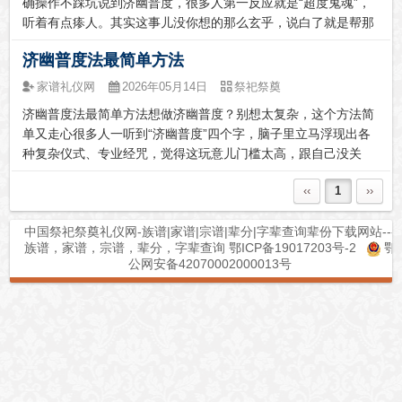
确操作不踩坑说到济幽普度，很多人第一反应就是“超度鬼魂”，
听着有点瘆人。其实这事儿没你想的那么玄乎，说白了就是帮那
些过得不太好的亡魂一把，顺便也给自家积点福报。道教里管这
济幽普度法最简单方法
个叫“济渡幽冥”，主供的神仙是太乙救苦天尊，目的就是帮亡魂
脱离苦海，送他...
家谱礼仪网
2026年05月14日
祭祀祭奠
济幽普度法最简单方法想做济幽普度？别想太复杂，这个方法简
单又走心很多人一听到“济幽普度”四个字，脑子里立马浮现出各
种复杂仪式、专业经咒，觉得这玩意儿门槛太高，跟自己没关
系。其实真没那么玄乎。说白了，济幽普度的核心就一句话：用
‹‹
1
››
一颗真诚的慈悲心，给那些幽冥众生送点温暖，帮他们离苦得
乐。你不需要是高僧大...
中国祭祀祭奠礼仪网-族谱|家谱|宗谱|辈分|字辈查询辈份下载网站---
族谱，家谱，宗谱，辈分，字辈查询
鄂ICP备19017203号-2
鄂
公网安备42070002000013号