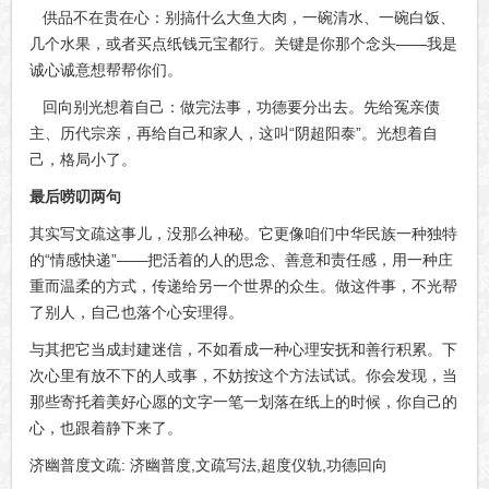
供品不在贵在心：别搞什么大鱼大肉，一碗清水、一碗白饭、
几个水果，或者买点纸钱元宝都行。关键是你那个念头——我是
诚心诚意想帮帮你们。
回向别光想着自己：做完法事，功德要分出去。先给冤亲债
主、历代宗亲，再给自己和家人，这叫“阴超阳泰”。光想着自
己，格局小了。
最后唠叨两句
其实写文疏这事儿，没那么神秘。它更像咱们中华民族一种独特
的“情感快递”——把活着的人的思念、善意和责任感，用一种庄
重而温柔的方式，传递给另一个世界的众生。做这件事，不光帮
了别人，自己也落个心安理得。
与其把它当成封建迷信，不如看成一种心理安抚和善行积累。下
次心里有放不下的人或事，不妨按这个方法试试。你会发现，当
那些寄托着美好心愿的文字一笔一划落在纸上的时候，你自己的
心，也跟着静下来了。
济幽普度文疏: 济幽普度,文疏写法,超度仪轨,功德回向