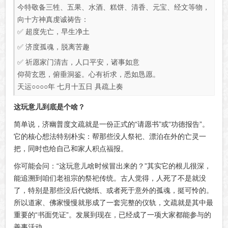
今特敬备三牲、五果、水酒、糕饼、清香、元宝、经文等物，
向十方神真虔诚祷告：
✅ 超度先亡，早生净土
✅ 济度孤魂，脱离苦趣
✅ 祈愿家门清吉，人口平安，诸事如意
仰荷玄恩，俯垂洞鉴。心有祈求，悉如恳愿。
天运○○○○年 七月十五日 具疏上奏
这玩意儿到底是个啥？
简单说，济幽普度文疏就是一份正式的“请愿书”或“功德报告”。
它的核心想法特别朴实：帮那些没人祭祀、漂泊在外的亡灵一
把，同时也给自己和家人积点福报。
你可能会问：“这玩意儿啥时候冒出来的？”其实它的根儿很深，
能追溯到咱们老祖宗的祭祀传统。古人觉得，人死了不是就没
了，特别是那些没后代烧纸、或者死于意外的孤魂，挺可怜的。
所以道家、佛家慢慢就形成了一套完整的仪轨，文疏就是其中最
重要的“书面凭证”。发展到现在，已经成了一项大家都能参与的
善事活动。