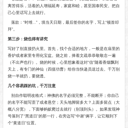
离苦得乐，活着的人增福延寿，家庭和睦，甚至国泰民安。把自
己心里话写上去就行。
落款：“时维...”，填当天日期，最后签你的名字，写上“顿首叩
拜”。
第三步：烧也得有讲究
写好了别直接扔火里。首先，找个合适的地方，一般是在庙里的
香炉或者家里专用化宝盆。烧之前，捧着文疏恭恭敬敬念一遍
（不出声也行）。烧的时候，心里想象着这封“信”随着香烟飘到
天上，有专门的神仙（四值功曹）给你当快递员送过去。千万别
烧一半就扔，要烧透。
几个容易踩的坑，千万注意
别自作聪明改格式：神佛的名字必须完整，不能断开；你自己
的名字不能写歪了或者悬空；天头地脚留多大？上面多留点（大
概八分宽），下面够蚂蚁爬过去就行（别顶到头）。如果发现神
号落到了“黑道日”的那一行，在旁边写“中谢”俩字，让它顺到下
个“黄道日”位置。