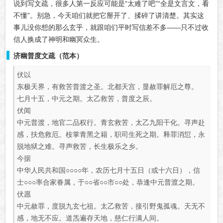
说到写文疏，很多人第一反应可能是“太难了吧”“全是文言文，看
不懂”。别急，今天咱们就把它掰开了、揉碎了讲清楚。其实这
事儿没你想的那么玄乎，就跟咱们平时写信差不多——只不过收
信人换成了神明和幽冥众生。
济幽普度文疏（范本）
伏以
东极天界，有救苦普渡之圣。北都天宫，显赦罪解厄之尊。
七月十五，中元之期。太乙救苦，普度之辰。
伏闻
中元普渡，地官二品权行。青玄救苦，太乙九阳干化。寻声赴
感，扶危救厄。桉掌青黑之籍，职司生死之期。释罪消愆，永
脱地狱之难。寻声救苦，长生极乐之乡。
今据
中华人民共和国○○○○年，农历七月十五日（或十六日），信
士○○○率合家眷属，于○○省○○市○○处，恭逢中元普渡之期。
伏愿
中元赦罪，度脱九玄七祖。太乙救苦，接引野鬼孤魂。天无不
感，地无不应。道炁遍存天地，慈仁行满人间。