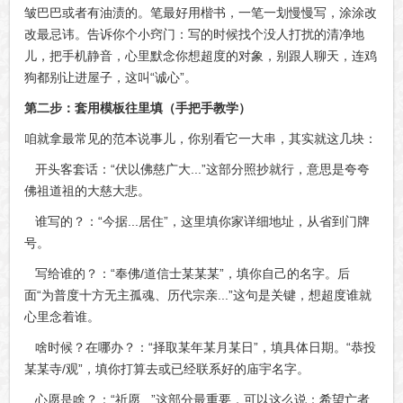
皱巴巴或者有油渍的。笔最好用楷书，一笔一划慢慢写，涂涂改
改最忌讳。告诉你个小窍门：写的时候找个没人打扰的清净地
儿，把手机静音，心里默念你想超度的对象，别跟人聊天，连鸡
狗都别让进屋子，这叫“诚心”。
第二步：套用模板往里填（手把手教学）
咱就拿最常见的范本说事儿，你别看它一大串，其实就这几块：
开头客套话：“伏以佛慈广大...”这部分照抄就行，意思是夸夸
佛祖道祖的大慈大悲。
谁写的？：“今据...居住”，这里填你家详细地址，从省到门牌
号。
写给谁的？：“奉佛/道信士某某某”，填你自己的名字。后
面“为普度十方无主孤魂、历代宗亲...”这句是关键，想超度谁就
心里念着谁。
啥时候？在哪办？：“择取某年某月某日”，填具体日期。“恭投
某某寺/观”，填你打算去或已经联系好的庙宇名字。
心愿是啥？：“祈愿...”这部分最重要，可以这么说：希望亡者