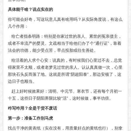
具体能干啥？说点实在的
你可能会好奇，写这玩意儿真有啥用吗？从实际角度说，有这么
几个作用：
给亡者指条明路：特别是你家过世的亲人、累世的冤亲债主，
或者不幸流产的婴灵。文疏相当于给他们办了个“通行证”，靠着
法会的功德，能少受点苦，早点投胎或往生善处。
给活着的人求个心安：说真的，有时候我们心里过不去，总觉
得家里不太顺，或者老梦见过世的亲人。认认真真做一次，心里
那块石头反而落了地。这就是所谓“阴超阳泰”，那边安顿了，这
边日子也顺当。
赶上好时候效果好：清明、中元节、寒衣节，还有每个月初一
十五，这些日子阴阳界限比较“活”，这时候做，事半功倍。
咋写咋用？全是干货不废话
第一步：准备工作别马虎
找点干净的黄表纸（实在没有，用质量好点的黄纸也行），别拿