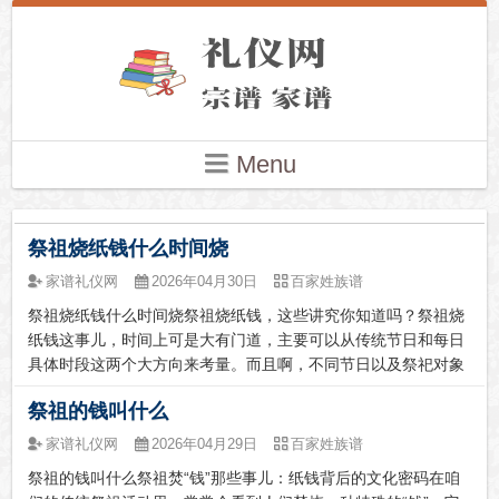
Menu
祭祖烧纸钱什么时间烧
家谱礼仪网
2026年04月30日
百家姓族谱
祭祖烧纸钱什么时间烧祭祖烧纸钱，这些讲究你知道吗？祭祖烧
纸钱这事儿，时间上可是大有门道，主要可以从传统节日和每日
具体时段这两个大方向来考量。而且啊，不同节日以及祭祀对象
是新坟还是老坟，习俗上都有差别呢。主要祭祀节日大盘点要说
祭祖的钱叫什么
祭祖烧纸，那肯定绕不开一些传统节日，其中清明、中元、寒衣
节这仨，还被并称为...
家谱礼仪网
2026年04月29日
百家姓族谱
祭祖的钱叫什么祭祖焚“钱”那些事儿：纸钱背后的文化密码在咱