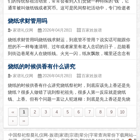
们的传统祭祖活动里，常常会看到人们焚烧一种特殊的“钱”，它
通常被叫做纸钱或者冥币。这可是民间祭祀活动中，专门给逝者
在阴间使用的习俗用品呢，承载着我们对先人的深深思念与敬
烧纸求财管用吗
意。别称多多，各有故事纸钱的别称那可真是五花八门，像阴司
纸、冥钞、冥钱、...
家谱礼仪网
2026年04月28日
百家姓族谱
烧纸求财管用吗烧纸钱求财运，到底管不管用？说实话可能跟你
想的不一样每逢清明、过年或者家里有老人念叨的日子，总能看
到街边巷尾有人在烧纸钱。火光一闪，纸灰飘散，嘴里还念念有
词，多半是求个平安、盼个财运亨通。可这烧纸求财到底灵不
烧纸的时候供香有什么讲究
灵？咱今天就掰扯掰扯这个事儿。直接说结论：从实际效果来
看，烧纸钱并不会像变魔...
家谱礼仪网
2026年04月28日
百家姓族谱
烧纸的时候供香有什么讲究烧纸祭祀时，到底应该先上香还是先
烧纸？很多人做错了说到祭祀祖先，很多人第一反应就是烧纸
钱、上香。但有个问题一直让人犯迷糊：到底是先上香还是先烧
纸？别急，答案很明确——必须先上香，后烧纸，这个顺序千万
‹‹
1
2
3
4
5
6
7
8
9
10
不能乱。为啥非得先上香？你想想看，上香其实就像给先人“打电
话”。香烟袅袅升起...
›
››
中国祭祀祭奠礼仪网-族谱|家谱|宗谱|辈分|字辈查询辈份下载网站---