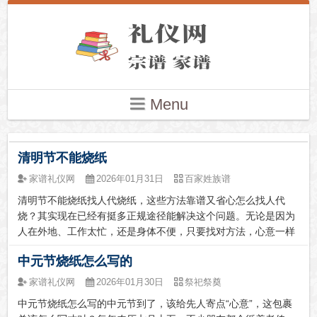
Menu
清明节不能烧纸
家谱礼仪网
2026年01月31日
百家姓族谱
清明节不能烧纸找人代烧纸，这些方法靠谱又省心怎么找人代
烧？其实现在已经有挺多正规途径能解决这个问题。无论是因为
人在外地、工作太忙，还是身体不便，只要找对方法，心意一样
能传达。下面咱们就聊聊具体的渠道和注意事项，帮你轻松找到
中元节烧纸怎么写的
合适的代烧服务。---一、找人代烧的三种常用渠道现在市面上主
要能通过三种方式...
家谱礼仪网
2026年01月30日
祭祀祭奠
中元节烧纸怎么写的中元节到了，该给先人寄点“心意”，这包裹