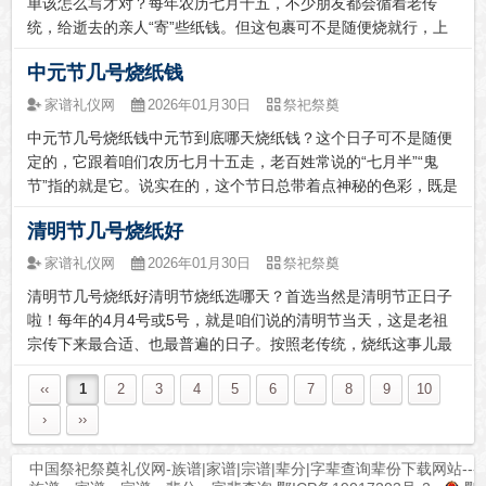
单该怎么写才对？每年农历七月十五，不少朋友都会循着老传
统，给逝去的亲人“寄”些纸钱。但这包裹可不是随便烧就行，上
面得写清楚谁寄的、寄给谁，就像咱们现在寄快递得填面单一
中元节几号烧纸钱
样，里头有老规矩，也有那份慎终追远的真心。包裹的“正面
单”：格式里的心意这...
家谱礼仪网
2026年01月30日
祭祀祭奠
中元节几号烧纸钱中元节到底哪天烧纸钱？这个日子可不是随便
定的，它跟着咱们农历七月十五走，老百姓常说的“七月半”“鬼
节”指的就是它。说实在的，这个节日总带着点神秘的色彩，既是
道教的重要日子，也在咱们老百姓心里扎根极深。一到这天，家
清明节几号烧纸好
家户户心里惦记的，都是那些已经离开的亲人。烧些纸钱，摆点
贡品，不就是为...
家谱礼仪网
2026年01月30日
祭祀祭奠
清明节几号烧纸好清明节烧纸选哪天？首选当然是清明节正日子
啦！每年的4月4号或5号，就是咱们说的清明节当天，这是老祖
宗传下来最合适、也最普遍的日子。按照老传统，烧纸这事儿最
好赶在白天，尤其是上午到中午这段时间，阳光充足，显得敞
‹‹
1
2
3
4
5
6
7
8
9
10
亮。一般都避开天黑以后，一来是安全考虑，二来习俗上也觉得
傍晚之后不太适宜。...
›
››
中国祭祀祭奠礼仪网-族谱|家谱|宗谱|辈分|字辈查询辈份下载网站---