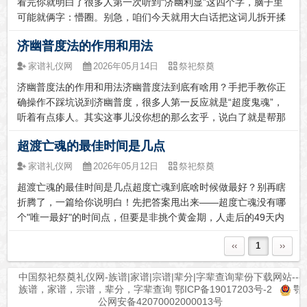
看完你就明白了很多人第一次听到“济幽利显”这四个字，脑子里
可能就俩字：懵圈。别急，咱们今天就用大白话把这词儿拆开揉
碎了讲清楚。简单说，济幽利显就是“一边帮逝去的亲人脱离苦
济幽普度法的作用和用法
海，一边给活着的人带来福气”，两边都照顾到了，谁也不落下。
这词儿从哪儿...
家谱礼仪网
2026年05月14日
祭祀祭奠
济幽普度法的作用和用法济幽普度法到底有啥用？手把手教你正
确操作不踩坑说到济幽普度，很多人第一反应就是“超度鬼魂”，
听着有点瘆人。其实这事儿没你想的那么玄乎，说白了就是帮那
些过得不太好的亡魂一把，顺便也给自家积点福报。道教里管这
超渡亡魂的最佳时间是几点
个叫“济渡幽冥”，主供的神仙是太乙救苦天尊，目的就是帮亡魂
脱离苦海，送他...
家谱礼仪网
2026年05月12日
祭祀祭奠
超渡亡魂的最佳时间是几点超度亡魂到底啥时候做最好？别再瞎
折腾了，一篇给你说明白！先把答案甩出来——超度亡魂没有哪
个"唯一最好"的时间点，但要是非挑个黄金期，人走后的49天内
是公认最关键的，尤其头七那几天，效果最明显。要是再细抠时
‹‹
1
››
辰，卯时（早上5-7点）和戌时（晚上7-9点）被多...
中国祭祀祭奠礼仪网-族谱|家谱|宗谱|辈分|字辈查询辈份下载网站---
族谱，家谱，宗谱，辈分，字辈查询
鄂ICP备19017203号-2
鄂
公网安备42070002000013号