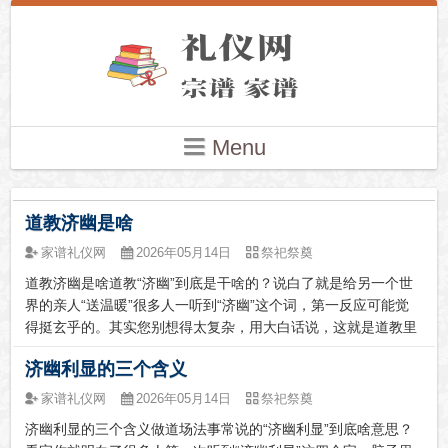
Menu
道教济幽是啥
家谱礼仪网
2026年05月14日
祭祀祭奠
道教济幽是啥道教“济幽”到底是干啥的？说白了就是给另一个世
界的亲人“送温暖”很多人一听到“济幽”这个词，第一反应可能觉
得挺玄乎的。其实您别想得太复杂，用大白话说，这就是道教里
专门帮助亡者、超度亡魂的一套仪式。您就理解为，给那些已经
济幽利显的三个含义
离开人世的亲人、祖先，甚至是一些无人祭祀的孤魂，送去一
份“关怀”和“...
家谱礼仪网
2026年05月14日
祭祀祭奠
济幽利显的三个含义做道场法事常说的“济幽利显”到底啥意思？