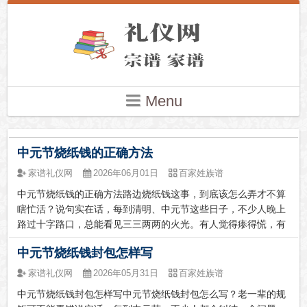
Menu
中元节烧纸钱的正确方法
家谱礼仪网
2026年06月01日
百家姓族谱
中元节烧纸钱的正确方法路边烧纸钱这事，到底该怎么弄才不算
瞎忙活？说句实在话，每到清明、中元节这些日子，不少人晚上
路过十字路口，总能看见三三两两的火光。有人觉得瘆得慌，有
人心里一酸——那是活着的人在想办法给另一个世界的亲人“送点
中元节烧纸钱封包怎样写
钱”。但说实话，这事儿真要讲究起来，还真不是随便划根火柴就
完事的。这习俗...
家谱礼仪网
2026年05月31日
百家姓族谱
中元节烧纸钱封包怎样写中元节烧纸钱封包怎么写？老一辈的规