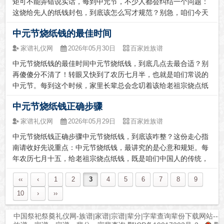
矩可不能弄错说实话，每到中元节，不少人都会纠结一个问题：
这烧给先人的纸钱封包，到底该怎么写才规范？别急，咱们今天
就唠唠这个事。这封包背后有啥讲究？说起中元节烧纸钱，它可
中元节烧纸钱的最佳时间
不是随便烧烧就完事了。这个习俗啊，打从古代就传下来了。古
人都相信，农历七月...
家谱礼仪网
2026年05月30日
百家姓族谱
中元节烧纸钱的最佳时间中元节烧纸钱，到底几点去最合适？别
再傻傻分不清了！转眼又快到了农历七月半，也就是咱们常说的
中元节。每到这个时候，家里长辈总会念叨着该给老祖宗烧点纸
钱了。但问题来了，到底哪天烧、几点烧才最合适？是上午去还
中元节烧纸钱正确步骤
是晚上去？别急，今天咱们就用大白话把这事儿说清楚，免得你
烧错了时间，心意没...
家谱礼仪网
2026年05月29日
百家姓族谱
中元节烧纸钱正确步骤中元节烧纸钱，到底该咋整？这份走心指
南请收好先说重点：中元节烧纸钱，最讲究的是心意和规矩。每
年农历七月十五，给老祖宗烧点纸钱，既是咱们中国人的传统，
也是一份跨越生死的牵挂。很多人想烧却不知道怎么烧才“对”，
‹‹
‹
1
2
3
4
5
6
7
8
9
别急，咱们今天就把这事儿捋一捋，说得明明白白，还带点人情
味儿。这规矩打哪...
10
›
››
中国祭祀祭奠礼仪网-族谱|家谱|宗谱|辈分|字辈查询辈份下载网站---