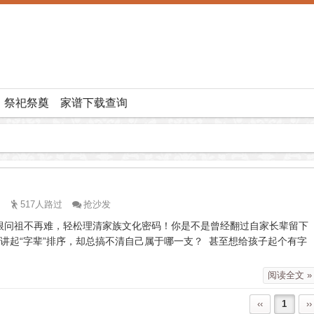
祭祀祭奠
家谱下载查询
517人路过
抢沙发
根问祖不再难，轻松理清家族文化密码！你是不是曾经翻过自家长辈留下
讲起“字辈”排序，却总搞不清自己属于哪一支？ 甚至想给孩子起个有字
阅读全文 »
‹‹
1
››