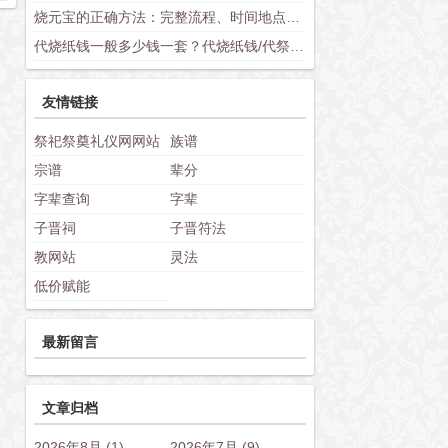
烧元宝的正确方法：完整流程、时间地点选择与禁忌讲究
代烧纸钱一般多少钱一套？代烧纸钱/代祭祀收费标准与套餐价格详解
友情链接
祭祀祭奠礼仪网网站
族谱
宗谱
辈分
字辈查询
字辈
子晋祠
子晋符法
教网站
灵法
低价赋能
最新留言
文章归档
2026年8月 (1)
2026年7月 (9)