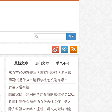
最新文章
热门文章
手气不错
寒衣节代烧靠谱吗？哪家比较好？怎么做才不失礼数（附流程+价格对比）
阴司纸是什么？清明祭祖怎么选靠谱？一份有人情味的民俗实操指南
岁运亨通祭祖
想修家谱、建宗祠？这篇攻略帮你少走10年弯路
祭祖时穿什么颜色的衣服合适？懂礼数才显真心意
除夕祭祖全攻略：流程、讲究与避坑指南，老辈传下来的仪式这么做才对