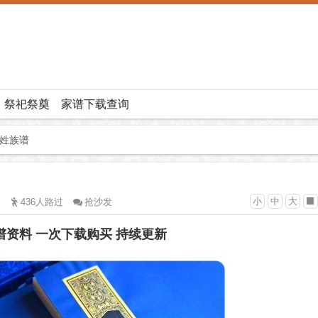
祭祀祭奠
家谱下载查询
高姓族谱
小
中
大
436人路过
抢沙发
族谱资料 一次下载购买 持续更新