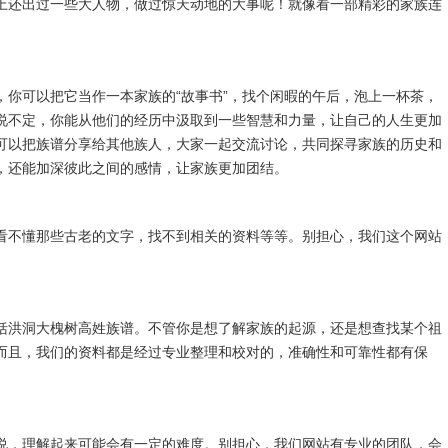
上还出过一些大人物，做过惊天动地的大事呢！就像看一部精彩的家族连
，你可以把它当作一本家族的“故事书”，找个闲暇的午后，泡上一杯茶，
说不定，你能从他们的经历中汲取到一些智慧和力量，让自己的人生更加
可以把族谱分享给其他族人，大家一起交流讨论，共同探寻家族的历史和
，还能加深彼此之间的感情，让家族更加团结。
看不懂那些古老的文字，找不到相关的资料等等。别担心，我们这个网站
括洪洞大槐树高姓族谱。不管你是想了解家族的起源，还是想查找某个祖
而且，我们的资料都是经过专业整理和校对的，准确性和可靠性都有保
说，理解起来可能会有一定的难度。别担心，我们网站有专业的团队，会