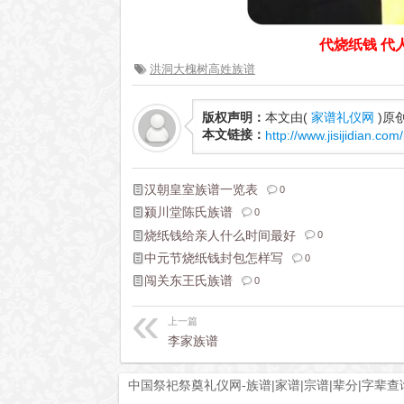
代烧纸钱 代人烧
洪洞大槐树高姓族谱
版权声明：
本文由(
家谱礼仪网
)原
本文链接：
http://www.jisijidian.com
汉朝皇室族谱一览表
0
颍川堂陈氏族谱
0
烧纸钱给亲人什么时间最好
0
中元节烧纸钱封包怎样写
0
闯关东王氏族谱
0
上一篇
李家族谱
中国祭祀祭奠礼仪网-族谱|家谱|宗谱|辈分|字辈