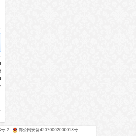
4
3
4
7
3号-2
鄂公网安备42070002000013号