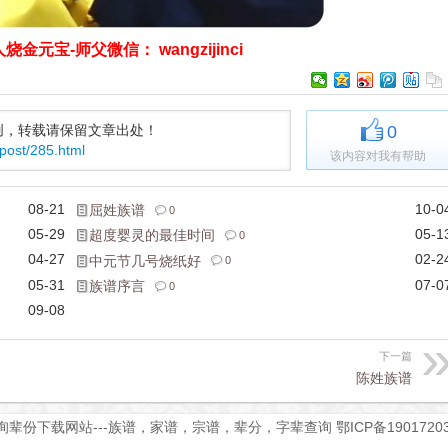
金元宝-师父微信： wangzijinci
创，转载请保留文章出处！
0
/post/285.html
该内容对我有帮助
08-21
10-0
屈姓族谱
0
05-29
05-1
超度婴灵的最佳时间
0
04-27
02-2
中元节几号烧纸好
0
05-31
07-0
族谱序言
0
09-08
下一篇
陈姓族谱
查询辈份下载网站---族谱，家谱，宗谱，辈分，字辈查询
鄂ICP备1901720