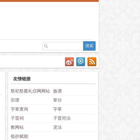
友情链接
祭祀祭奠礼仪网网站
族谱
宗谱
辈分
字辈查询
字辈
子晋祠
子晋符法
教网站
灵法
低价赋能