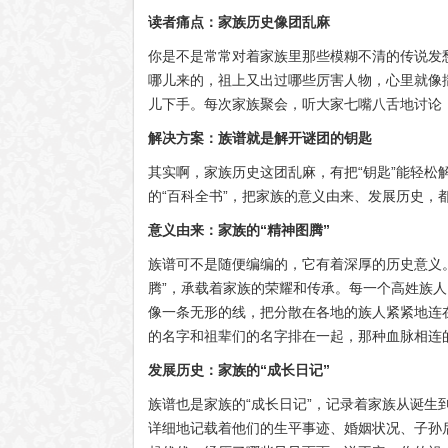
读者痛点：家族历史像团乱麻
你是不是常常对着家族里那些模糊不清的传说发
哪儿来的，祖上又出过哪些厉害人物，心里就像
儿下手。每次家族聚会，听大家七嘴八舌地讨论
解决方案：族谱就是解开谜团的钥匙
其实啊，家族历史这团乱麻，有把“钥匙”能轻
的“百科全书”，把家族的意义由来、发展历史，
意义由来：家族的“精神图腾”
族谱可不是随便编编的，它有着深厚的历史意义
腾”，承载着家族的荣耀和传承。每一个高姓族
像一条无形的线，把分散在各地的族人紧紧地连
的名字和祖辈们的名字排在一起，那种血脉相连
发展历史：家族的“成长日记”
族谱也是家族的“成长日记”，记录着家族从诞
详细地记载着他们的生平事迹、婚姻状况、子孙