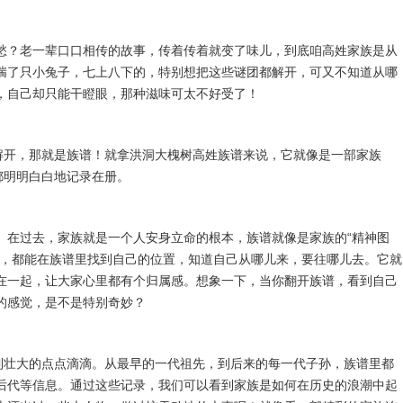
愁？老一辈口口相传的故事，传着传着就变了味儿，到底咱高姓家族是从
揣了只小兔子，七上八下的，特别想把这些谜团都解开，可又不知道从哪
，自己却只能干瞪眼，那种滋味可太不好受了！
松解开，那就是族谱！就拿洪洞大槐树高姓族谱来说，它就像是一部家族
都明明白白地记录在册。
。在过去，家族就是一个人安身立命的根本，族谱就像是家族的“精神图
人，都能在族谱里找到自己的位置，知道自己从哪儿来，要往哪儿去。它就
在一起，让大家心里都有个归属感。想象一下，当你翻开族谱，看到自己
的感觉，是不是特别奇妙？
生到壮大的点点滴滴。从最早的一代祖先，到后来的每一代子孙，族谱里都
后代等信息。通过这些记录，我们可以看到家族是如何在历史的浪潮中起