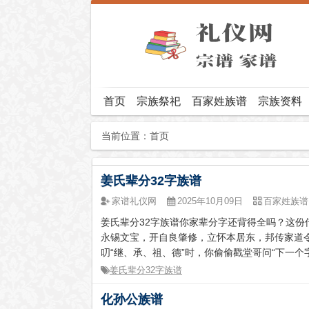
首页
宗族祭祀
百家姓族谱
宗族资料
当前位置：
首页
姜氏辈分32字族谱
家谱礼仪网
2025年10月09日
百家姓族谱
姜氏辈分32字族谱你家辈分字还背得全吗？这份
永锡文宝，开自良肇修，立怀本居东，邦传家道
叨“继、承、祖、德”时，你偷偷戳堂哥问“下一个字
姜氏辈分32字族谱
化孙公族谱