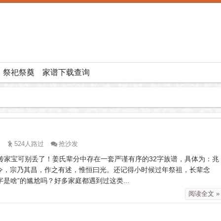
祭祀祭奠
家谱下载查询
524人路过
抢沙发
传家宝可别丢了！姜氏辈分中存在一套严谨有序的32字族谱，具体为：兆
令，宗乃其昌，作之有述，惟恒曰光。还记得小时候过年祭祖，长辈念
是啥”的尴尬吗？好多家庭都遇到过这类...
阅读全文 »