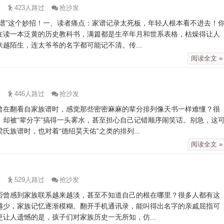
423人路过
抢沙发
谱”这个妙招！一、读者痛点：家谱记录太死板，年轻人根本看不进去！
在读一本泛黄的历史教科书，满篇都是生卒年月和世系表格，枯燥得让人
越陌生，连太爷爷的名字都可能记不清。传...
阅读全文 »
446人路过
抢沙发
曾在翻看自家族谱时，感觉那些密密麻麻的辈分排列像天书一样难懂？很
却被“辈分字”搞得一头雾水，甚至担心自己记错顺序闹笑话。别急，这
族谱时，也对着“德绍昊天佑”之类的排列...
阅读全文 »
529人路过
抢沙发
否曾感到家族联系越来越淡，甚至不知道自己的根在哪里？很多人都有这
越少，家族记忆逐渐模糊。翻开手机通讯录，能叫得出名字的亲戚屈指可
让人遗憾的是，孩子们对家族历史一无所知，仿...