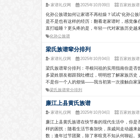
家谱礼仪网
2025年10月09日
百家姓族谱
化孙公族谱如何让家谱不再枯燥？试试“化孙公族
是不是也有这样的经历：翻看老家谱时，感觉像
直打瞌睡？更头疼的是，年轻一代对家族历史越来
化孙公族谱
梁氏族谱辈分排列
家谱礼仪网
2025年10月04日
百家姓族谱
梁氏族谱辈分排列：寻根问祖的实用指南你是否
多梁姓朋友都跟我吐槽过，明明想了解家族历史，
不是你一个人的烦恼——我当初第一次接触自家梁氏
梁氏族谱辈分排列
廉江上县黄氏族谱
家谱礼仪网
2025年10月04日
百家姓族谱
廉江上县黄氏族谱在快节奏的现代生活中，你是
样的困扰：随着生活节奏加快，亲戚间走动越来
数；逢年过节团聚，除了寒暄竟不知从何聊起。更