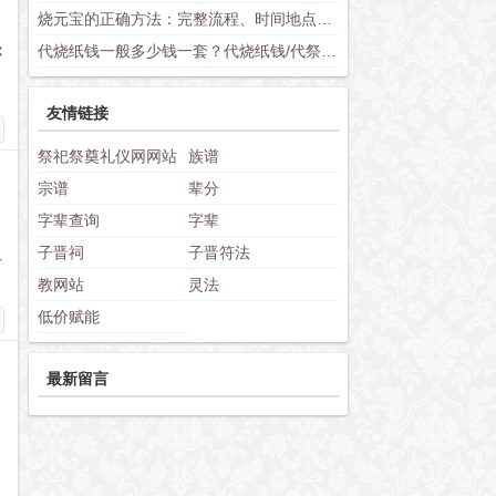
烧元宝的正确方法：完整流程、时间地点选择与禁忌讲究
你
代烧纸钱一般多少钱一套？代烧纸钱/代祭祀收费标准与套餐价格详解
友情链接
祭祀祭奠礼仪网网站
族谱
宗谱
辈分
字辈查询
字辈
子晋祠
子晋符法
可
教网站
灵法
低价赋能
最新留言