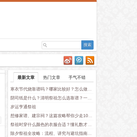
最新文章
热门文章
手气不错
寒衣节代烧靠谱吗？哪家比较好？怎么做才不失礼数（附流程+价格对比）
阴司纸是什么？清明祭祖怎么选靠谱？一份有人情味的民俗实操指南
岁运亨通祭祖
想修家谱、建宗祠？这篇攻略帮你少走10年弯路
祭祖时穿什么颜色的衣服合适？懂礼数才显真心意
除夕祭祖全攻略：流程、讲究与避坑指南，老辈传下来的仪式这么做才对