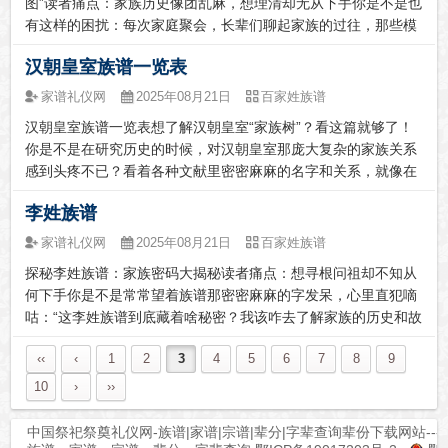
图”读者痛点：家族历史像团乱麻，想理清却无从下手你是不是也
有这样的困扰：每次家庭聚会，长辈们聊起家族的过往，那些模
糊的传说和故事就像一团乱麻，让你听得云里雾里，完全抓不住
汉朝皇室族谱一览表
重点。想深入了解家族的起源、发展，却不知道该从哪儿开始，
更不知道去哪里能...
家谱礼仪网
2025年08月21日
百家姓族谱
汉朝皇室族谱一览表想了解汉朝皇室“家族树”？看这篇就够了！
你是不是在研究历史的时候，对汉朝皇室那庞大复杂的家族关系
感到头疼不已？看着各种文献里密密麻麻的名字和关系，就像在
看一团乱麻，根本理不清头绪。别担心，今天我就来帮你解决这
李姓族谱
个大难题！汉朝皇室族谱的意义由来：家族传承的“密码本”汉朝
那可是中国历史...
家谱礼仪网
2025年08月21日
百家姓族谱
探秘李姓族谱：家族密码大揭秘读者痛点：想寻根问祖却不知从
何下手你是不是常常望着族谱那密密麻麻的字发呆，心里直犯嘀
咕：“这李姓族谱到底藏着啥秘密？我该咋去了解家族的历史和故
事呢？”相信不少朋友都有这样的困惑，想寻根问祖，搞清楚自己
‹‹
‹
1
2
3
4
5
6
7
8
9
家族的来龙去脉，可面对族谱就像面对一本天书，完全摸不着头
脑。别担心，今天...
10
›
››
中国祭祀祭奠礼仪网-族谱|家谱|宗谱|辈分|字辈查询辈份下载网站---