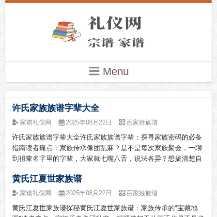
Menu
许氏家族族谱字辈大全
家谱礼仪网
2025年08月22日
百家姓族谱
许氏家族族谱字辈大全许氏家族族谱字辈：探寻家族密码的必备
指南读者痛点：家族传承像团乱麻？是不是每次家族聚会，一聊
到祖辈名字里的字辈，大家就七嘴八舌，说法各异？想搞清楚自
己家族的字辈到底是啥，却只能对着那本破旧泛黄、字迹模糊的
黄氏江夏世家族谱
族谱干瞪眼，完全无从下手。又或者，家族里新添了小宝贝，起
名字的时候，为了遵...
家谱礼仪网
2025年08月22日
百家姓族谱
黄氏江夏世家族谱探秘黄氏江夏世家族谱：家族传承的“宝藏地