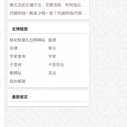
烧元宝的正确方法：完整流程、时间地点选择与禁忌讲究
代烧纸钱一般多少钱一套？代烧纸钱/代祭祀收费标准与套餐价格详解
友情链接
祭祀祭奠礼仪网网站
族谱
宗谱
辈分
字辈查询
字辈
子晋祠
子晋符法
教网站
灵法
低价赋能
最新留言
这