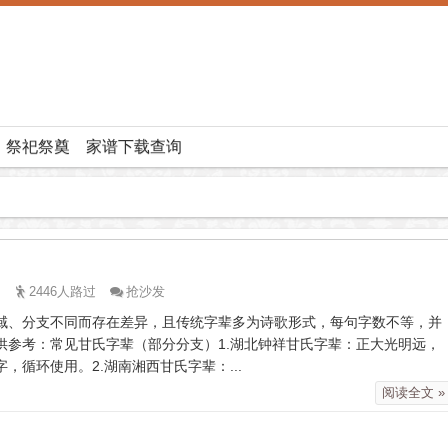
祭祀祭奠
家谱下载查询
2446人路过
抢沙发
地域、分支不同而存在差异，且传统字辈多为诗歌形式，每句字数不等，并
供参考：常见甘氏字辈（部分分支）1.湖北钟祥甘氏字辈：正大光明远，
，循环使用。2.湖南湘西甘氏字辈：...
阅读全文 »