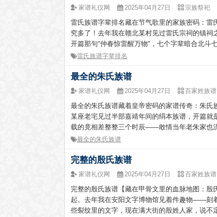
家谱礼仪网
2025年04月27日
宗族祭祀
雷氏族谱字辈排名藏在节气歌里的家族密码：雷
究多了！去年我在赣北某村见过雷氏宗祠的镇祠
开篇那句"仲春惊雷醒万物"，七个字辈暗合北斗七
雷氏族谱字辈排名
最全的朱氏族谱
家谱礼仪网
2025年04月27日
百家姓族谱
最全的朱氏族谱藏着皇帝密码的家谱传奇：朱氏
某座老宅见过半部嘉靖年间的绢本族谱，开篇就
载的竟相差整整三个时辰——敢情当年老朱家也流行
最全的朱氏族谱
完整的殷氏族谱
家谱礼仪网
2025年04月27日
百家姓族谱
完整的殷氏族谱【藏在甲骨文里的血脉地图：殷
起。去年我在安阳文字博物馆见着件趣物——刻着
些裂纹里的文字，现在满大街的殷姓人家，说不定