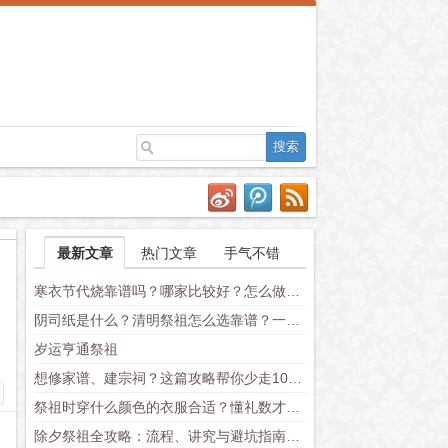
最新文章
热门文章
手气不错
寒衣节代烧靠谱吗？哪家比较好？怎么做才不失礼数（附流程+价格对比）
阴司纸是什么？清明祭祖怎么选靠谱？一份有人情味的民俗实操指南
岁运亨通祭祖
想修家谱、建宗祠？这篇攻略帮你少走10年弯路
祭祖时穿什么颜色的衣服合适？懂礼数才显真心意
除夕祭祖全攻略：流程、讲究与避坑指南，老辈传下来的仪式这么做才对