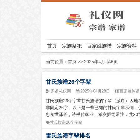
首页
宗族祭祀
百家姓族谱
宗族资料
当前位置：
首页
>> 2025年4月 第6页
甘氏族谱26个字辈
家谱礼仪网
2025年04月28日
百家姓族谱
甘氏族谱26个字辈甘氏族谱的字辈（派序）因
非固定26字。以下是一些已知的甘氏字辈示例，
忠良世泽长，诗书传家业，孝友振纲常注：共20字
甘氏族谱26个字辈
雷氏族谱字辈排名