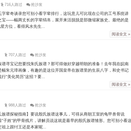
716人路过
抢沙发
氏字辈奇谈录您可别小看字辈排行，这玩意儿可比现在公司的工号系统讲
之宝——幅两丈长的字辈绢帛，展开来活脱脱是部微缩家族史。最绝的是
星方位，看得风水先生...
阅读全文 »
707人路过
抢沙发
族谱寻宝记您要找朱氏族谱？那可得做好穿越明朝的准备！去年我在皖南
是幅朱元璋画像，有趣的是这位开国皇帝在族谱里的生辰八字，和史书记
"美化简历"这招？要...
阅读全文 »
988人路过
抢沙发
氏族谱探秘指南】要说殷氏族谱这事儿，可得从商朝王室的龟甲兽骨说
"子姓"的甲骨残片，讲解员说这就是最早的殷氏族谱雏形。您可别小看
祖上跟纣王还是本家呢...